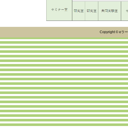
2025.08.08 Mediasite クラウドサービスメンテナンスのお知らせ
下記の日程で、システムのメンテナンスを実施いたします。
【実施日】2025年8月23日(土) 10:00 〜 12:00
上記作業時間内において、サービスの停止は発生致しません。
Copyright © eラ
2025.06.10 徳島大学Moodleメンテナンスのお知らせ
下記の日程で、徳島大学Moodleのメンテナンスを実施いたします。
【実施日】2025年6月21日（土）9:00 ～ 15:00
一部作業の実施時にはサイトにアクセスできなくなります。
ご迷惑をおかけいたしますが、ご理解とご協力のほど、どうぞよろしく
■ 2025.04.16【SINET6メンテナンスによるネットワーク停止について
下記の期間、学内認証を利用するシステム（manaba・moodleなど
す。
2025年5月26日（月） 午前00時00分～午前 2時00分
※上記の時間のうち、15分程度の停止が２回発生