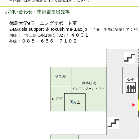
・作業中はメンテナンス画面が表示され manaba 及び関連サービス
お問い合わせ・申請書提出先等
また、一部作業の実施時にはサイトにアクセスできなくなります。
・状況によって予定時刻よりも早めにメンテナンスが終了する場合もあ
徳島大学eラーニングサポート室
ご迷惑をおかけしますが、ご理解とご協力のほどよろしくお願い申し
:els.support ＠ tokushima-u.ac.jp
E-Mail
（ ＠ 半角に変換してくだ
：
４００１
内線
（常三島以外は頭に「82」）
：０８８－６５６－７１０２
外線
■2025.09.19 【 (ご案内) 令和７年度 後期 知プラe の履修について】
令和７年度 後期 eラーニング科目（知プラe）の履修登録方法及び履
履修希望の方は以下の方法で履修登録してください。
令和7年度後期知プラe履修案内ポスター
令和7年度後期知プラe科
■2025.08.08 【manabaメンテナンスについて】
下記の日程でmanabaのメンテナンスを実施いたします。
【実施日】2025年8月25日(月) 10:00～12:00
サービス停止中はメンテナンス画面が表示され manaba 及び関連サ
ご不便をおかけしますが、よろしくお願いいたします。