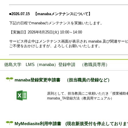
■2026.07.15 【manabaメンテナンスについて】
下記の日程でmanabaのメンテナンスを実施いたします。
【実施日】2026年8月25日(火) 10:00～14:00
サービス停止中はメンテナンス画面が表示され manaba 及び関連サ
ご不便をおかけしますが、よろしくお願いいたします。
■2026.05.26 【manabaメンテナンスについて】
徳島大学 LMS（manaba）登録申請 （教職員専用）
2026.04.27 にご案内しておりましたmanabaのメンテナンスの
manaba登録変更申請書 （担当職員の登録など）
【実施日】
・2026年5月17日（日）3：00～7:00（完了）
・2026年5月24日（日）3：00～7:00（完了）
原則として、担当教員にご依頼いただき「授業補助
・2026年5月31日（日）3：00～7:00
manaba_TA登録方法（教員用マニュアル）
・2026年6月7日（日）3:00～7:00 （追加日程）
・期間中10秒以内の通信断が複数回発生いたします。
・疎通できないタイミングでユーザがアクセスすると通信が失敗する可
機能によっては自動保存が正しく行われない可能性があります。
・ほとんどの時間帯、サービスをご利用いただけるため、メンテナンス
MyMediasite利用申請書 (現在新規受付を停止しておりま
表示された場合は、時間を数分おいて再接続をお願いいたします。