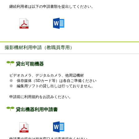
ご迷惑をおかけしますが、ご理解とご協力のほどよろしくお願い申し
継続利用者は以下の申請書類を提出してください。
■2026.03.06 【manaba バージョンアップについて】
今回のバージョンアップでは、コンテンツの閲覧期間の詳細な記録の取
が追加されております。
こちら
からご確認ください。
撮影機材利用申請（教職員専用）
■2026.02.06 【徳島大学Moodleメンテナンスのお知らせ】
貸出可能機器
下記の日程で、徳島大学Moodleのメンテナンスを実施いたします。
ビデオカメラ、デジタルカメラ、他周辺機材
※ 保存媒体（SDカード等）は各自ご準備ください
【実施日】2026年2月11日（水）9:30 ～ 10:30
※ 編集用ソフトの貸し出しは行っておりません。
OS再起動に伴い2分ほどサービスの停止が発生します。
申請前に
利用規約
をお読みください。
ご迷惑をおかけいたしますが、ご理解とご協力のほど、どうぞよろしく
貸出機器利用申請書
■2026.02.02 【manabaメンテナンスのお知らせ】
以下の日程でmanabaのメンテナンスを実施いたします。
【実施日】 2026/02/27(金) 10:00～12:00
申請書の提出は担当窓口まで直接提出ください。