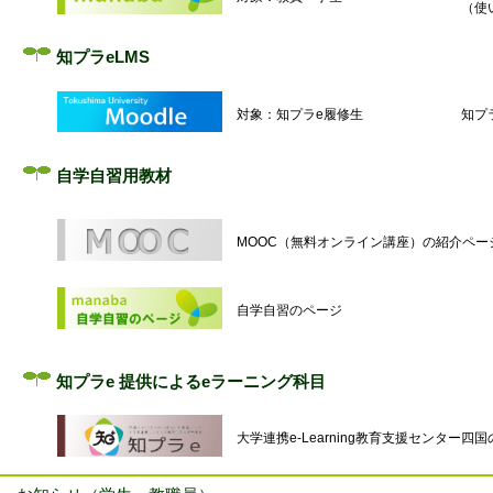
（使
知プラeLMS
対象：知プラe履修生
知プ
自学自習用教材
MOOC（無料オンライン講座）の紹介ペー
自学自習のページ
知プラe 提供によるeラーニング科目
大学連携e-Learning教育支援センター四